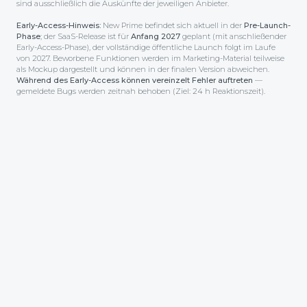
sind ausschließlich die Auskünfte der jeweiligen Anbieter.
Early-Access-Hinweis:
New Prime befindet sich aktuell in der
Pre-Launch-
Phase
; der SaaS-Release ist für
Anfang 2027
geplant (mit anschließender
Early-Access-Phase), der voll­ständige öffentliche Launch folgt im Laufe
von 2027. Beworbene Funktionen werden im Marketing-Material teilweise
als Mockup dargestellt und können in der finalen Version abweichen.
Während des Early-Access können vereinzelt Fehler auftreten
—
gemeldete Bugs werden zeitnah behoben (Ziel: 24 h Reaktionszeit).