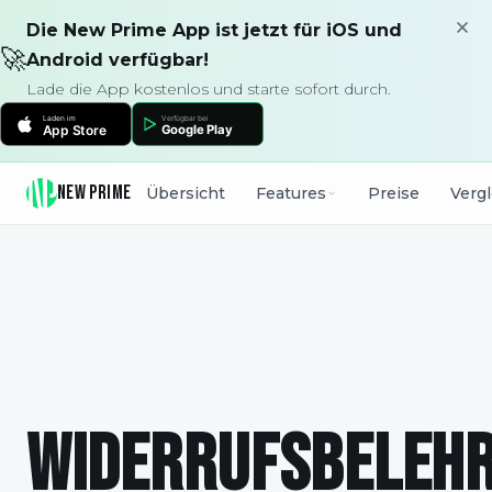
Die New Prime App ist jetzt für iOS und
🚀
Android verfügbar!
Lade die App kostenlos und starte sofort durch.
NEW PRIME
Übersicht
Features
Preise
Verg
WIDERRUFSBELEH