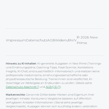
© 2026 New
Impressum
Datenschutz
AGB
Widerruf
AVV
Prime
Hinweis zu KI-Inhalten:
KI-generierte Ausgaben in New Prime (Trainings-
und Ernährungspläne, Coaching-Tipps, Food-Scanner, Korrelations-
Insights, KI-Chat) sind ausschließlich informatorisch und ersetzen keine
professionelle medizinische, ernährungswissenschaftliche oder
physiotherapeutische Beratung. Trainer:innen sind verpflichtet, KI-
Vorschläge vor Weitergabe an Endkunden zu prüfen. Details siehe
Datenschutz Abschnitt 7
und
AGB § 10 (7)
.
Markenrechte:
Genannte Drittanbieter-Marken sind Eigentum ihrer
jeweiligen Inhaber. Konkurrenz-Vergleiche basieren auf öffentlich
verfügbaren Anbieter-Informationen (Stand siehe jeweilige
Vergleichsseite). Aussagen können sich kurzfristig ändern; verbindlich