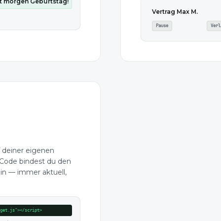
at morgen Geburtstag!
Vertrag Max M.
Pause
Verl
f deiner eigenen
 Code bindest du den
in — immer aktuell,
dget.js"></script>