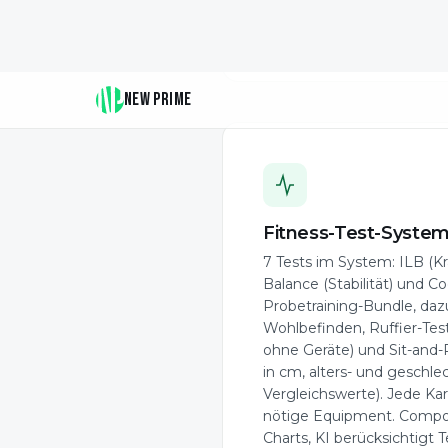
Tom W.
T
Fitness-Test-Syste
7 Tests im System: ILB (Kra
Balance (Stabilität) und C
Probetraining-Bundle, d
Wohlbefinden, Ruffier-Test
ohne Geräte) und Sit-and
in cm, alters- und geschl
Vergleichswerte). Jede Kar
nötige Equipment. Compos
Charts, KI berücksichtigt T