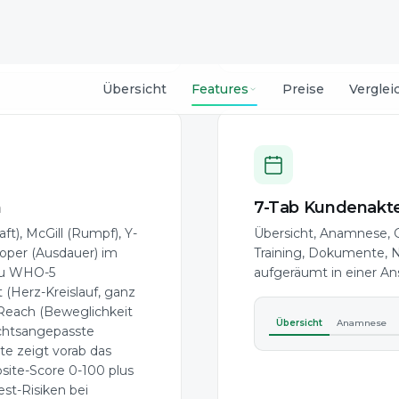
GEFÄHRDET
KFA
m
7-Tab Kundenakt
ft), McGill (Rumpf), Y-
Übersicht, Anamnese,
ooper (Ausdauer) im
Training, Dokumente, N
azu WHO-5
aufgeräumt in einer An
 (Herz-Kreislauf, ganz
-Reach (Beweglichkeit
Übersicht
Anamnese
echtsangepasste
te zeigt vorab das
ite-Score 0-100 plus
est-Risiken bei