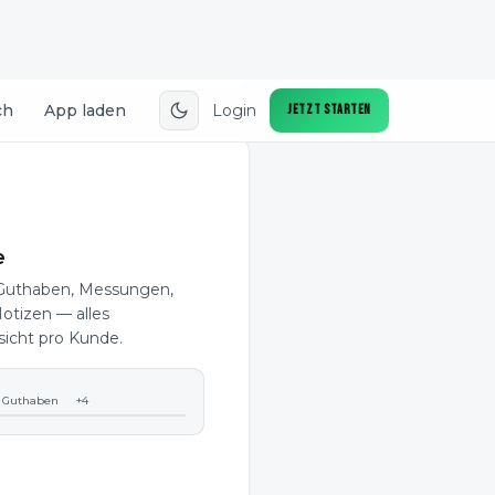
16,8%
↓ 0,4
e
 Guthaben, Messungen,
otizen — alles
sicht pro Kunde.
Guthaben
+4