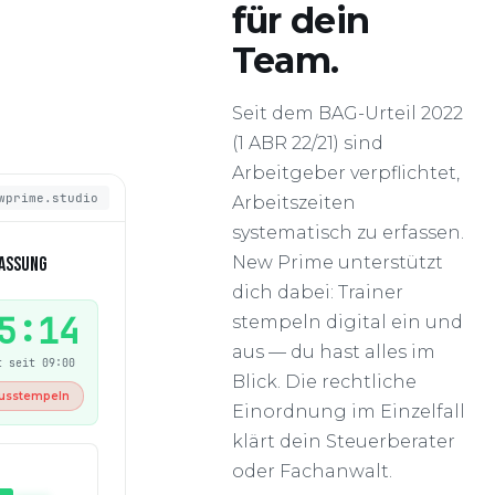
für dein
Team.
Seit dem BAG-Urteil 2022
(1 ABR 22/21) sind
Arbeitgeber verpflichtet,
wprime.studio
Arbeitszeiten
systematisch zu erfassen.
New Prime unterstützt
ASSUNG
dich dabei: Trainer
5:15
stempeln digital ein und
aus — du hast alles im
t seit 09:00
Blick. Die rechtliche
usstempeln
Einordnung im Einzelfall
klärt dein Steuerberater
oder Fachanwalt.