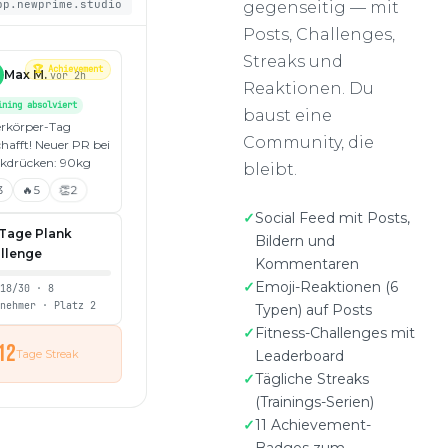
pp.newprime.studio
gegenseitig — mit
Posts, Challenges,
Streaks und
Max M.
vor 2h
Reaktionen. Du
ining absolviert
baust eine
rkörper-Tag
Community, die
hafft! Neuer PR bei
kdrücken: 90kg
bleibt.
3
🔥
5
👏
2
Social Feed mit Posts,
Tage Plank
Bildern und
llenge
Kommentaren
Emoji-Reaktionen (6
g
18
/30 · 8
lnehmer · Platz 2
Typen) auf Posts
Fitness-Challenges mit
12
Leaderboard
Tage Streak
Tägliche Streaks
(Trainings-Serien)
11 Achievement-