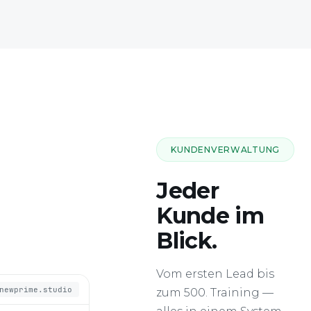
KUNDENVERWALTUNG
Jeder
Kunde im
Blick.
newprime.studio
Vom ersten Lead bis
zum 500. Training —