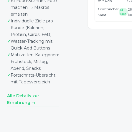
KI Food-Scanner: Foto
mit Reis
kc
machen → Makros
Griechischer
2
KI-
erhalten
Scan
Salat
k
Individuelle Ziele pro
Kunde (Kalorien,
Protein, Carbs, Fett)
Wasser-Tracking mit
Quick-Add Buttons
Mahlzeiten-Kategorien:
Frühstück, Mittag,
Abend, Snacks
Fortschritts-Übersicht
mit Tagesvergleich
Alle Details zur
Ernährung →