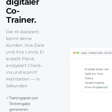
digitaler
Co-
Trainer.
Der KI-Assistent
kennt deine
Kunden, ihre Ziele
app.newprime.stud
und ihre Limits. Er
erstellt Pläne,
analysiert Check-
Erstelle einen 4er
Split für Max,
ins und scannt
Fokus
Mahlzeiten — in
Hypertrophie,
Knie-Probleme
Sekunden.
beachten
Trainingsplan per
Plan
KI-ASSISTENT
Texteingabe
erstellt: 4er Split
(OK/UK/Push/Pull).
generieren