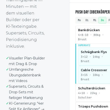
Minuten — mit
PUSH DAY (OBERKÖRPER
dem visuellen
Builder oder per
Mo
Di
Mi
Do
KI-Texteingabe.
Bankdrücken
Supersets, Circuits,
4×8-10 · 80kg ·
Periodisierung
Brust
SUPERSATZ
inklusive.
Schrägbank Flys
3×12 · 14kg ·
Visueller Plan-Builder
Brust
mit Drag & Drop
Umfangreiche
Cable Crossover
Übungsdatenbank
3×15 · 10kg ·
Brust
mit Videos
Supersets, Circuits &
Schulterdrücken
Drop-Sets mit
4×10 · 22kg ·
farbiger Markierung
Schulter
KI-Generierung: "4er
Trizeps Pushdown
Split für Anfänger" →