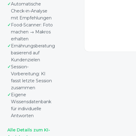
Kniebeugen durch
Automatische
Beinpresse ersetzt
Check-in-Analyse
(Kontraindikation). 8
mit Empfehlungen
Übungen pro Tag,
progressive
Food-Scanner: Foto
Überladung.
machen → Makros
✓ Plan wurde
erhalten
gespeichert
Ernährungsberatung
basierend auf
Kundenzielen
Session-
Vorbereitung: KI
fasst letzte Session
zusammen
Eigene
Wissensdatenbank
für individuelle
Antworten
Alle Details zum KI-