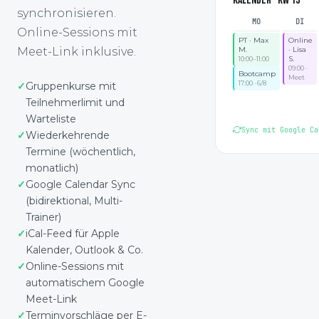
KALENDER · KW 15
synchronisieren.
MO
DI
Online-Sessions mit
PT · Max
Online
Meet-Link inklusive.
M.
· Lisa
S.
10:00–11:00
09:00 ·
Bootcamp
Meet
17:00 · 6/8
Gruppenkurse mit
Teilnehmerlimit und
Warteliste
Sync mit Google Ca
Wiederkehrende
Termine (wöchentlich,
monatlich)
Google Calendar Sync
(bidirektional, Multi-
Trainer)
iCal-Feed für Apple
Kalender, Outlook & Co.
Online-Sessions mit
automatischem Google
Meet-Link
Terminvorschläge per E-