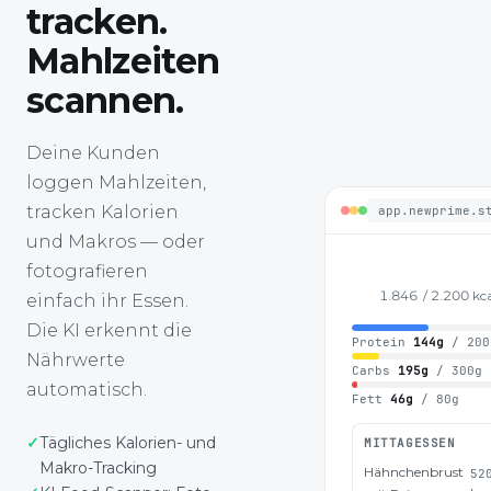
tracken.
Mahlzeiten
scannen.
Deine Kunden
loggen Mahlzeiten,
tracken Kalorien
app.newprime.s
und Makros — oder
fotografieren
1.847
/ 2.200 kc
einfach ihr Essen.
Die KI erkennt die
Protein
144g
/ 200
Nährwerte
Carbs
195g
/ 300g
automatisch.
Fett
46g
/ 80g
Tägliches Kalorien- und
MITTAGESSEN
Makro-Tracking
Hähnchenbrust
52