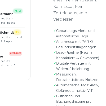
alles in einem System.
AKTIV
termann
Kein Excel, kein
Credits ·
Zettelchaos, kein
tzt: Heute
Vergessen.
 Schmidt
NEU
Credits · Lead
Geburtstags-Alerts und
 3 Tagen
automatische Tags
Anamnese mit PAR-Q
GEFÄHRDET
Gesundheitsfragebogen
er
Credits ·
Lead-Pipeline (Neu →
tzt: vor 5
Kontaktiert → Gewonnen)
n
Digitale Verträge mit
Widerrufsbelehrung
h Müller
VIP
Messungen,
2 Credits ·
hinzugefügt
Fortschrittsfotos, Notizen
Automatische Tags: Aktiv,
Gefährdet, Inaktiv, VIP
Guthaben und
Buchungshistorie pro