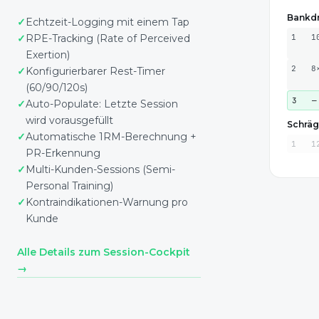
Bankd
Echtzeit-Logging mit einem Tap
1
1
RPE-Tracking (Rate of Perceived
Exertion)
2
8
Konfigurierbarer Rest-Timer
(60/90/120s)
3
—
Auto-Populate: Letzte Session
wird vorausgefüllt
Schräg
Automatische 1RM-Berechnung +
1
1
PR-Erkennung
Multi-Kunden-Sessions (Semi-
Personal Training)
Kontraindikationen-Warnung pro
Kunde
Alle Details zum Session-Cockpit
→