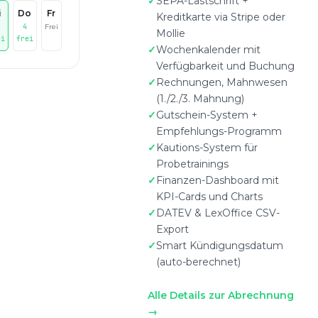
SEPA-Lastschrift +
i
Do
Fr
Kreditkarte via Stripe oder
4
Frei
Mollie
ei
frei
Wochenkalender mit
Verfügbarkeit und Buchung
Rechnungen, Mahnwesen
(1./2./3. Mahnung)
Gutschein-System +
Empfehlungs-Programm
Kautions-System für
Probetrainings
Finanzen-Dashboard mit
KPI-Cards und Charts
DATEV & LexOffice CSV-
Export
Smart Kündigungsdatum
(auto-berechnet)
Alle Details zur Abrechnung
→