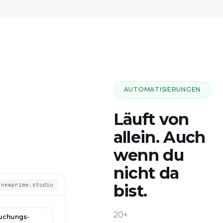
AUTOMATISIERUNGEN
Läuft von
allein. Auch
wenn du
nicht da
bist.
.newprime.studio
20+
⚡
uchungs-