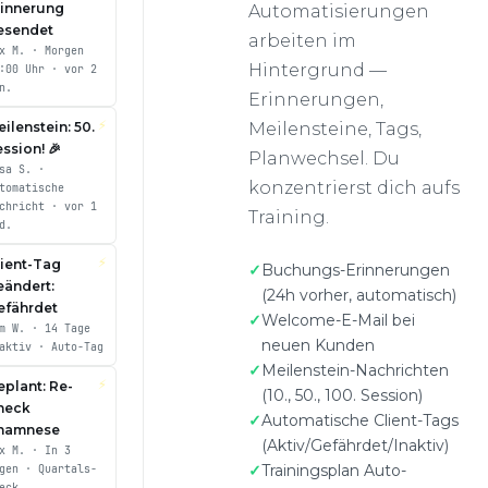
rinnerung
Automatisierungen
esendet
arbeiten im
x M. · Morgen
Hintergrund —
:00 Uhr · vor 2
n.
Erinnerungen,
⚡
Meilensteine, Tags,
ilenstein: 50.
ssion! 🎉
Planwechsel. Du
sa S. ·
konzentrierst dich aufs
tomatische
chricht · vor 1
Training.
d.
⚡
lient-Tag
Buchungs-Erinnerungen
eändert:
(24h vorher, automatisch)
efährdet
Welcome-E-Mail bei
m W. · 14 Tage
neuen Kunden
aktiv · Auto-Tag
Meilenstein-Nachrichten
⚡
eplant: Re-
(10., 50., 100. Session)
heck
Automatische Client-Tags
namnese
(Aktiv/Gefährdet/Inaktiv)
x M. · In 3
Trainingsplan Auto-
gen · Quartals-
eck