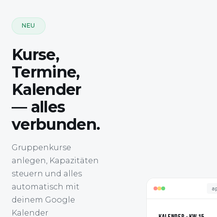
NEU
Kurse,
Termine,
Kalender
— alles
verbunden.
Gruppenkurse
anlegen, Kapazitäten
steuern und alles
automatisch mit
a
deinem Google
Kalender