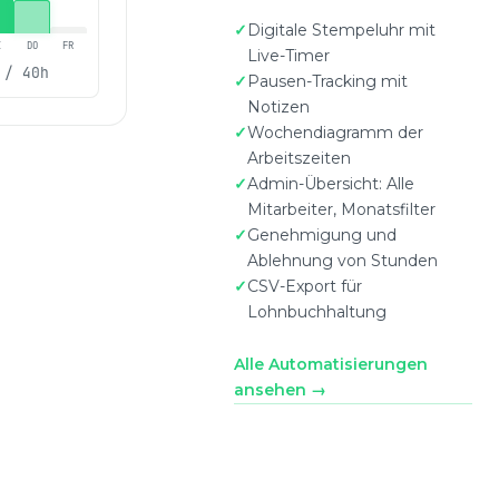
Digitale Stempeluhr mit
I
DO
FR
Live-Timer
h
/ 40h
Pausen-Tracking mit
Notizen
Wochendiagramm der
Arbeitszeiten
Admin-Übersicht: Alle
Mitarbeiter, Monatsfilter
Genehmigung und
Ablehnung von Stunden
CSV-Export für
Lohnbuchhaltung
Alle Automatisierungen
ansehen →