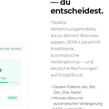
— du
entscheidest.
Flexible
Abrechnungsmodelle,
die zu deinem Business
passen. SEPA-Lastschrift,
Kreditkarte,
wprime.studio
automatische
Verlängerung — und
deutsche Rechnungen
8
auf Knopfdruck.
ITEN
Session-Pakete (4er, 8er,
12er, 20er Karte)
Monats-Abos mit
 ·
BEZAHLT
automatischer Verlängerung