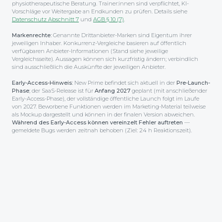
physiotherapeutische Beratung. Trainer:innen sind verpflichtet, KI-
Vorschläge vor Weitergabe an Endkunden zu prüfen. Details siehe
Datenschutz Abschnitt 7
und
AGB § 10 (7)
.
Markenrechte:
Genannte Drittanbieter-Marken sind Eigentum ihrer
jeweiligen Inhaber. Konkurrenz-Vergleiche basieren auf öffentlich
verfügbaren Anbieter-Informationen (Stand siehe jeweilige
Vergleichsseite). Aussagen können sich kurzfristig ändern; verbindlich
sind ausschließlich die Auskünfte der jeweiligen Anbieter.
Early-Access-Hinweis:
New Prime befindet sich aktuell in der
Pre-Launch-
Phase
; der SaaS-Release ist für
Anfang 2027
geplant (mit anschließender
Early-Access-Phase), der voll­ständige öffentliche Launch folgt im Laufe
von 2027. Beworbene Funktionen werden im Marketing-Material teilweise
als Mockup dargestellt und können in der finalen Version abweichen.
Während des Early-Access können vereinzelt Fehler auftreten
—
gemeldete Bugs werden zeitnah behoben (Ziel: 24 h Reaktionszeit).