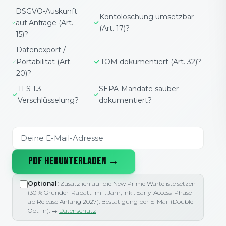
DSGVO-Auskunft
Kontolöschung umsetzbar
auf Anfrage (Art.
(Art. 17)?
15)?
Datenexport /
Portabilität (Art.
TOM dokumentiert (Art. 32)?
20)?
TLS 1.3
SEPA-Mandate sauber
Verschlüsselung?
dokumentiert?
PDF HERUNTERLADEN →
Optional:
Zusätzlich auf die New Prime Warteliste setzen
(30 % Gründer-Rabatt im 1. Jahr, inkl. Early-Access-Phase
ab Release Anfang 2027). Bestätigung per E-Mail (Double-
Opt-In). →
Datenschutz