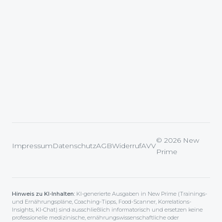
© 2026 New
Impressum
Datenschutz
AGB
Widerruf
AVV
Prime
Hinweis zu KI-Inhalten:
KI-generierte Ausgaben in New Prime (Trainings-
und Ernährungspläne, Coaching-Tipps, Food-Scanner, Korrelations-
Insights, KI-Chat) sind ausschließlich informatorisch und ersetzen keine
professionelle medizinische, ernährungswissenschaftliche oder