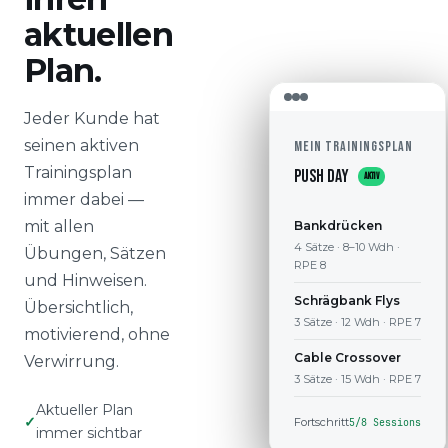
aktuellen
Plan.
Jeder Kunde hat
seinen aktiven
MEIN TRAININGSPLAN
Trainingsplan
Push Day
AKTIV
immer dabei —
mit allen
Bankdrücken
4 Sätze · 8–10 Wdh ·
Übungen, Sätzen
RPE 8
und Hinweisen.
Schrägbank Flys
Übersichtlich,
3 Sätze · 12 Wdh · RPE 7
motivierend, ohne
Cable Crossover
Verwirrung.
3 Sätze · 15 Wdh · RPE 7
Aktueller Plan
Fortschritt
5/8 Sessions
immer sichtbar