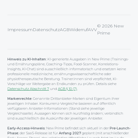
© 2026 New
Impressum
Datenschutz
AGB
Widerruf
AVV
Prime
Hinweis zu KI-Inhalten:
KI-generierte Ausgaben in New Prime (Trainings-
und Ernährungspläne, Coaching-Tipps, Food-Scanner, Korrelations-
Insights, KI-Chat) sind ausschließlich informatorisch und ersetzen keine
professionelle medizinische, ernährungswissenschaftliche oder
physiotherapeutische Beratung. Trainer:innen sind verpflichtet, KI-
Vorschläge vor Weitergabe an Endkunden zu prüfen. Details siehe
Datenschutz Abschnitt 7
und
AGB § 10 (7)
.
Markenrechte:
Genannte Drittanbieter-Marken sind Eigentum ihrer
jeweiligen Inhaber. Konkurrenz-Vergleiche basieren auf öffentlich
verfügbaren Anbieter-Informationen (Stand siehe jeweilige
Vergleichsseite). Aussagen können sich kurzfristig ändern; verbindlich
sind ausschließlich die Auskünfte der jeweiligen Anbieter.
Early-Access-Hinweis:
New Prime befindet sich aktuell in der
Pre-Launch-
Phase
; der SaaS-Release ist für
Anfang 2027
geplant (mit anschließender