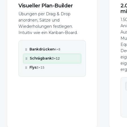
Visueller Plan-Builder
2.
mi
Übungen per Drag & Drop
1.5
anordnen, Sätze und
Ani
Wiederholungen festlegen.
Au
Intuitiv wie ein Kanban-Board.
Mu
Eq
≡
Bankdrücken
4×8
Deu
ei
≡
Schrägbank
3×12
ei
≡
Flys
3×15
erg