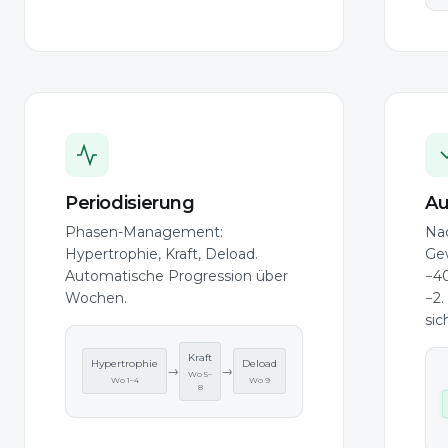
Periodisierung
Au
Phasen-Management:
Na
Hypertrophie, Kraft, Deload.
Ge
Automatische Progression über
−4
Wochen.
−2.
sic
Kraft
Hypertrophie
Deload
→
→
Wo 5–
Wo 1–4
Wo 9
8