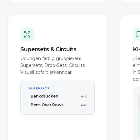
Supersets & Circuits
KI
Übungen farbig gruppieren:
„4e
Supersets, Drop-Sets, Circuits.
ein
Visuell sofort erkennbar.
in 
den
SUPERSATZ
Bankdrücken
4×8
Bent-Over Rows
4×8