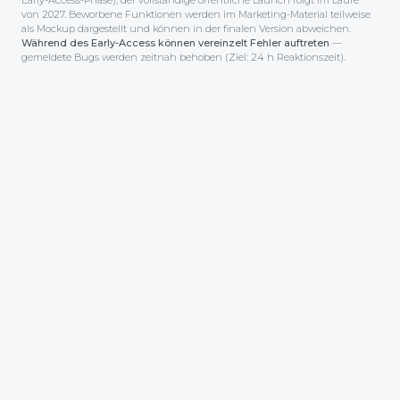
Early-Access-Phase), der voll­ständige öffentliche Launch folgt im Laufe
von 2027. Beworbene Funktionen werden im Marketing-Material teilweise
als Mockup dargestellt und können in der finalen Version abweichen.
Während des Early-Access können vereinzelt Fehler auftreten
—
gemeldete Bugs werden zeitnah behoben (Ziel: 24 h Reaktionszeit).