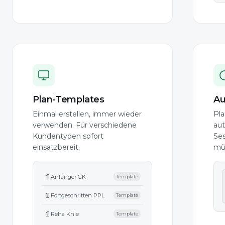
Plan-Templates
Au
Einmal erstellen, immer wieder
Pla
verwenden. Für verschiedene
au
Kundentypen sofort
Ses
einsatzbereit.
müs
📄
Anfänger GK
Template
📄
Fortgeschritten PPL
Template
📄
Reha Knie
Template