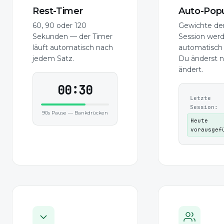
Rest-Timer
Auto-Pop
60, 90 oder 120
Gewichte der
Sekunden — der Timer
Session wer
läuft automatisch nach
automatisch 
jedem Satz.
Du änderst n
ändert.
00:29
Letzte
Session:
90s Pause — Bankdrücken
Heute
vorausgef