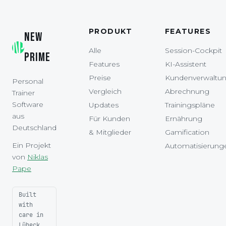
PRODUKT
FEATURES
NEW
Alle
Session-Cockpit
PRIME
Features
KI-Assistent
Preise
Kundenverwaltu
Personal
Vergleich
Abrechnung
Trainer
Software
Updates
Trainingspläne
aus
Für Kunden
Ernährung
Deutschland
& Mitglieder
Gamification
Ein Projekt
Automatisierung
von
Niklas
Pape
Built
with
care in
Lübeck