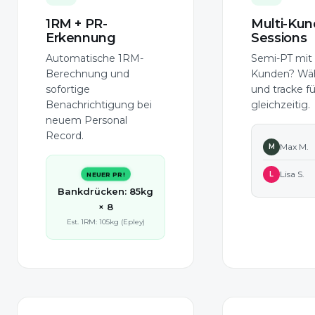
1RM + PR-
Multi-Kun
Erkennung
Sessions
Automatische 1RM-
Semi-PT mit
Berechnung und
Kunden? Wäh
sofortige
und tracke fü
Benachrichtigung bei
gleichzeitig.
neuem Personal
Record.
Max M.
M
Lisa S.
L
NEUER PR!
Bankdrücken: 85kg
× 8
Est. 1RM: 105kg (Epley)