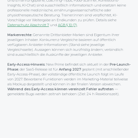
und Ernährungspläne, Coaching-Tipps, Food-Scanner, Korrelations-
Insights, KI-Chat) sind ausschließlich informatorisch und ersetzen keine
professionelle medizinische, ernährungswissenschaftliche oder
physiotherapeutische Beratung. Trainer:innen sind verpflichtet, KI-
Vorschläge vor Weitergabe an Endkunden zu prüfen. Details siehe
Datenschutz Abschnitt 7
und
AGB § 10 (7)
.
Markenrechte:
Genannte Drittanbieter-Marken sind Eigentum ihrer
jeweiligen Inhaber. Konkurrenz-Vergleiche basieren auf öffentlich
verfügbaren Anbieter-Informationen (Stand siehe jeweilige
Vergleichsseite). Aussagen können sich kurzfristig ändern; verbindlich
sind ausschließlich die Auskünfte der jeweiligen Anbieter.
Early-Access-Hinweis:
New Prime befindet sich aktuell in der
Pre-Launch-
Phase
; der SaaS-Release ist für
Anfang 2027
geplant (mit anschließender
Early-Access-Phase), der voll­ständige öffentliche Launch folgt im Laufe
von 2027. Beworbene Funktionen werden im Marketing-Material teilweise
als Mockup dargestellt und können in der finalen Version abweichen.
Während des Early-Access können vereinzelt Fehler auftreten
—
gemeldete Bugs werden zeitnah behoben (Ziel: 24 h Reaktionszeit).