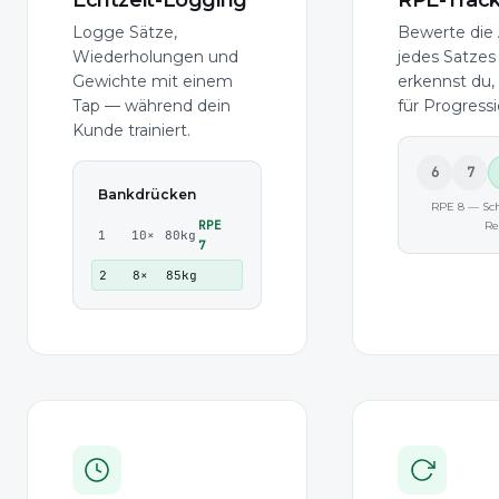
Logge Sätze,
Bewerte die
Wiederholungen und
jedes Satzes 
Gewichte mit einem
erkennst du,
Tap — während dein
für Progressi
Kunde trainiert.
6
7
Bankdrücken
RPE 8 — Sch
RPE
Re
1
10×
80kg
7
2
8×
85kg
|