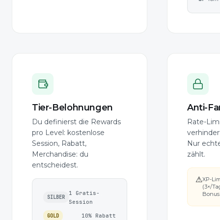
Tier-Belohnungen
Anti-F
Du definierst die Rewards
Rate-Lim
pro Level: kostenlose
verhinder
Session, Rabatt,
Nur echte
Merchandise: du
zählt.
entscheidest.
⚠
XP-Lim
(3×/Ta
1 Gratis-
Bonus
SILBER
Session
10% Rabatt
GOLD