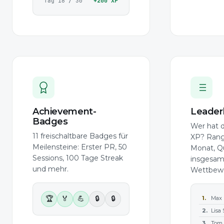
Tag
18
/ 30
+
200
XP
Achievement-
Leader
Badges
Wer hat 
11 freischaltbare Badges für
XP? Rangl
Meilensteine: Erster PR, 50
Monat, Qu
Sessions, 100 Tage Streak
insgesam
und mehr.
Wettbewe
🏆
🏅
💪
🔒
🔒
1.
Max 
2.
Lisa 
3.
Tom