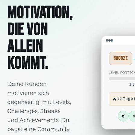
MOTIVATION,
DIE VON
ALLEIN
KOMMT.
BRONZE
LEVEL-FORTSC
Deine Kunden
1.
motivieren sich
🔥
12
Tage 
gegenseitig, mit Levels,
Challenges, Streaks
🏅
und Achievements. Du
baust eine Community,