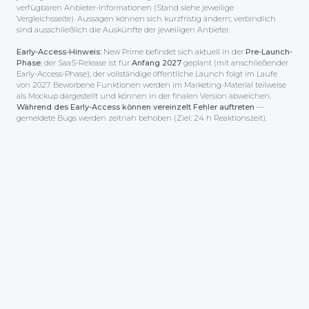
verfügbaren Anbieter-Informationen (Stand siehe jeweilige
Vergleichsseite). Aussagen können sich kurzfristig ändern; verbindlich
sind ausschließlich die Auskünfte der jeweiligen Anbieter.
Early-Access-Hinweis:
New Prime befindet sich aktuell in der
Pre-Launch-
Phase
; der SaaS-Release ist für
Anfang 2027
geplant (mit anschließender
Early-Access-Phase), der voll­ständige öffentliche Launch folgt im Laufe
von 2027. Beworbene Funktionen werden im Marketing-Material teilweise
als Mockup dargestellt und können in der finalen Version abweichen.
Während des Early-Access können vereinzelt Fehler auftreten
—
gemeldete Bugs werden zeitnah behoben (Ziel: 24 h Reaktionszeit).