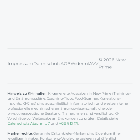
© 2026 New
Impressum
Datenschutz
AGB
Widerruf
AVV
Prime
Hinweis zu KI-Inhalten:
KI-generierte Ausgaben in New Prime (Trainings-
und Ernährungspläne, Coaching-Tipps, Food-Scanner, Korrelations-
Insights, KI-Chat) sind ausschließlich informatorisch und ersetzen keine
professionelle medizinische, ernährungswissenschaftliche oder
physiotherapeutische Beratung. Trainer:innen sind verpflichtet, KI-
Vorschläge vor Weitergabe an Endkunden zu prüfen. Details siehe
Datenschutz Abschnitt 7
und
AGB § 10 (7)
.
Markenrechte:
Genannte Drittanbieter-Marken sind Eigentum ihrer
jeweiligen Inhaber. Konkurrenz-Vergleiche basieren auf öffentlich