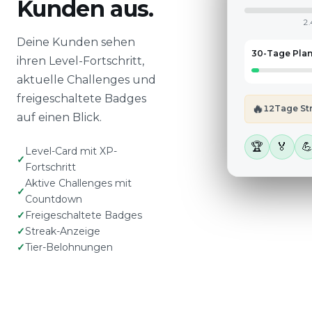
Kunden aus.
2
Deine Kunden sehen
30-Tage Pla
ihren Level-Fortschritt,
aktuelle Challenges und
freigeschaltete Badges
🔥
12
Tage St
auf einen Blick.
🏆
🏅

Level-Card mit XP-
Fortschritt
Aktive Challenges mit
Countdown
Freigeschaltete Badges
Streak-Anzeige
Tier-Belohnungen