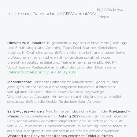
© 2026 New
Impressum
Datenschutz
AGB
Widerruf
AVV
Prime
Hinweis zu KI-Inhalten:
KI-generierte Ausgaben in New Prime (Trainings-
und Ernährungspläne, Coaching-Tipps, Food-Scanner, Korrelations-
Insights, KI-Chat) sind ausschließlich informatorisch und ersetzen keine
professionelle medizinische, ernährungswissenschaftliche oder
physiotherapeutische Beratung. Trainer:innen sind verpflichtet, KI-
Vorschläge vor Weitergabe an Endkunden zu prüfen. Details siehe
Datenschutz Abschnitt 7
und
AGB § 10 (7)
.
Markenrechte:
Genannte Drittanbieter-Marken sind Eigentum ihrer
jeweiligen Inhaber. Konkurrenz-Vergleiche basieren auf öffentlich
verfügbaren Anbieter-Informationen (Stand siehe jeweilige
Vergleichsseite). Aussagen können sich kurzfristig ändern; verbindlich
sind ausschließlich die Auskünfte der jeweiligen Anbieter.
Early-Access-Hinweis:
New Prime befindet sich aktuell in der
Pre-Launch-
Phase
; der SaaS-Release ist für
Anfang 2027
geplant (mit anschließender
Early-Access-Phase), der voll­ständige öffentliche Launch folgt im Laufe
von 2027. Beworbene Funktionen werden im Marketing-Material teilweise
als Mockup dargestellt und können in der finalen Version abweichen.
Während des Early-Access können vereinzelt Fehler auftreten
—